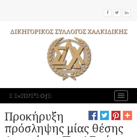
ΔΙΚΗΓΟΡΙΚΟΣ
ΣΥΛΛΟΓΟΣ
ΧΑΛΚΙΔΙΚΗΣ
Ξ Ξ»ΞΏ?Ξ³Ξ·ΟƒΞ·
Toggle
navigat
Προκήρυξη
πρόσληψης μίας θέσης