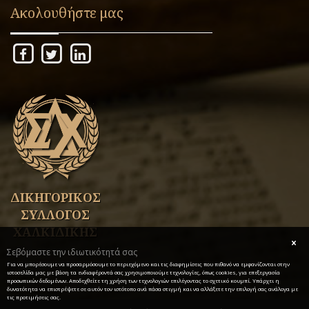
Ακολουθήστε μας
ΔΙΚΗΓΟΡΙΚΟΣ
ΣΥΛΛΟΓΟΣ
ΧΑΛΚΙΔΙΚΗΣ
Σεβόμαστε την ιδιωτικότητά σας
Για να μπορέσουμε να προσαρμόσουμε το περιεχόμενο και τις διαφημίσεις που πιθανό να εμφανίζονται στην
ιστοσελίδα μας με βάση τα ενδιαφέροντά σας χρησιμοποιούμε τεχνολογίες, όπως cookies, για επεξεργασία
προσωπικών δεδομένων. Αποδεχθείτε τη χρήση των τεχνολογιών επιλέγοντας το σχετικό κουμπί. Υπάρχει η
δυνατότητα να επιστρέψετε σε αυτόν τον ιστότοπο ανά πάσα στιγμή και να αλλάξετε την επιλογή σας ανάλογα με
τις προτιμήσεις σας.