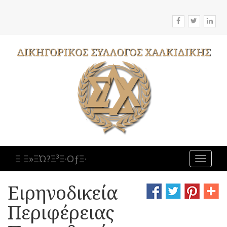
ΔΙΚΗΓΟΡΙΚΟΣ
ΣΥΛΛΟΓΟΣ
ΧΑΛΚΙΔΙΚΗΣ
Ξ Ξ»ΞΏ?Ξ³Ξ·ΟƒΞ·
Toggle
navigat
Ειρηνοδικεία
Περιφέρειας