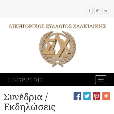
ΔΙΚΗΓΟΡΙΚΟΣ
ΣΥΛΛΟΓΟΣ
ΧΑΛΚΙΔΙΚΗΣ
Ξ Ξ»ΞΏ?Ξ³Ξ·ΟƒΞ·
Toggle
navigat
Συνέδρια /
Εκδηλώσεις