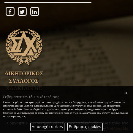
ΔΙΚΗΓΟΡΙΚΟΣ
ΣΥΛΛΟΓΟΣ
ΧΑΛΚΙΔΙΚΗΣ
Σεβόμαστε την ιδιωτικότητά σας
Για να μπορέσουμε να προσαρμόσουμε το περιεχόμενο και τις διαφημίσεις που πιθανό να εμφανίζονται στην
ιστοσελίδα μας με βάση τα ενδιαφέροντά σας χρησιμοποιούμε τεχνολογίες, όπως cookies, για επεξεργασία
προσωπικών δεδομένων. Αποδεχθείτε τη χρήση των τεχνολογιών επιλέγοντας το σχετικό κουμπί. Υπάρχει η
δυνατότητα να επιστρέψετε σε αυτόν τον ιστότοπο ανά πάσα στιγμή και να αλλάξετε την επιλογή σας ανάλογα με
τις προτιμήσεις σας.
? Copyright 2026 - Δικηγορικός Σύλλογος Χαλκιδικής
Designed and
Αποδοχή cookies
Ρυθμίσεις cookies
developed by
NetApps Ltd