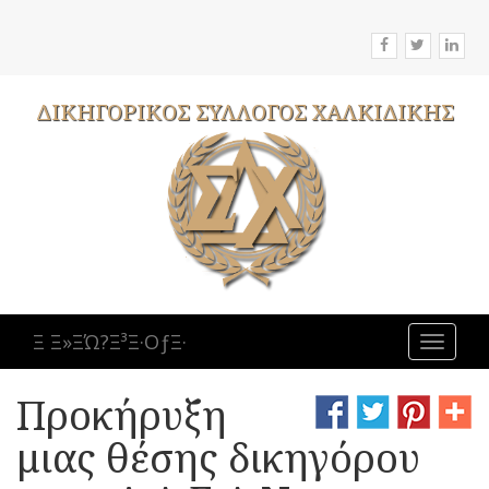
ΔΙΚΗΓΟΡΙΚΟΣ
ΣΥΛΛΟΓΟΣ
ΧΑΛΚΙΔΙΚΗΣ
Ξ Ξ»ΞΏ?Ξ³Ξ·ΟƒΞ·
Toggle
navigat
Προκήρυξη
μιας θέσης δικηγόρου