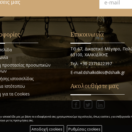
σεις μας
οφορίες
Επικοινωνία
ΤΘ 67, Δικαστικό Μέγαρο, Πολ
σελίδα
63100, ΧΑΛΚΙΔΙΚΗΣ
ωνία
Τηλ: +30 2371022397
ή προστασίας προσωπικών
νων
E-mail:dshalkidikis@dshalk.gr
ήσης ιστοσελίδας
Ακολουθήστε μας
ια Ιστότοπου
ή για τα Cookies
ην ιστοσελίδα μας με βάση τα ενδιαφέροντά σας χρησιμοποιούμε τεχνολογίες, όπως cookies, για επεξεργασί
ογα με τις προτιμήσεις σας.
Αποδοχή cookies
Ρυθμίσεις cookies