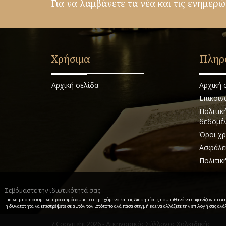
Για να λαμβάνετε τα νέα και τις ενημερώ
Χρήσιμα
Πληρ
Αρχική σελίδα
Αρχική 
Επικοιν
Πολιτικ
δεδομέ
Όροι χρ
Ασφάλε
Πολιτικ
Σεβόμαστε την ιδιωτικότητά σας
Για να μπορέσουμε να προσαρμόσουμε το περιεχόμενο και τις διαφημίσεις που πιθανό να εμφανίζονται στ
η δυνατότητα να επιστρέψετε σε αυτόν τον ιστότοπο ανά πάσα στιγμή και να αλλάξετε την επιλογή σας ανάλ
? Copyright 2026 - Δικηγορικός Σύλλογος Χαλκιδικής