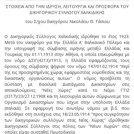
ΣΤΟΙΧΕΙΑ ΑΠΟ ΤΗΝ ΙΔΡΥΣΗ, ΛΕΙΤΟΥΡΓΙΑ ΚΑΙ ΠΡΟΣΦΟΡΑ ΤΟΥ
ΔΙΚΗΓΟΡΙΚΟΥ ΣΥΛΛΟΓΟΥ ΧΑΛΚΙΔΙΚΗΣ
του Σ/χου δικηγόρου Νικολάου Θ. Τάσιου
Ο Δικηγορικός Σύλλογος Χαλκιδικής ιδρύθηκε το έτος 1923.
Μετά τον νικηφόρο για την Ελλάδα Α' Βαλκανικό Πόλεμο και
την υπογραφή της σύμβασης ειρήνης μεταξύ Ελλάδας και
Τουρκίας την 01.11.1913 στην Αθήνα, η οποία επικυρώθηκε με
τον νόμο ΔΣΙΓ(4213)/1913, η Ελλάδα εφαρμόζοντας τους
όροους της σύμβασης ψήφισε τον νόμο 147/01.02.1914 "περί
της εις προσηρτημένας χώρας εφαρμοστέας νομοθεσίας και της
δικαστικής οργανώσεως αυτών". Ο νόμος προέβλεπε τη
σύσταση με Βασιλικά Διατάγματα Δικαστηρίων στις
αποκαλούμενες "Νέες Χώρες" κατά το Νόμο ΓΤΙΖ
(3317)/23/27.12.1908 και τη λειτουργία αυτών σύμφωνα με τον
Οργανισμό Δικαστηρίων που ίσχυε στην υπόλοιπη Ελλάδα
(παλαιά). Σε εφαρμογή του ανωτέρω νόμου με β.δ. που
εκδόθηκε στη συνέχεια στις 18/23.05.1914 "προς συγκρότησιν
των δικηγορικών συλλόγων στας Νέας Χώρας" ιδρύθηκαν
Δικηγορικοί Σύλλογοι στις πόλεις των "Νέων Χωρών" στις
οποίες είχαν συσταθεί Πρωτοδικεία.