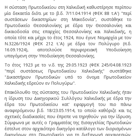
Η σύσταση Πρωτοδικείου στη Χαλκιδική καθυστέρησε περίπου
μία δεκαετία διότι με το β.δ. 7/11.04.1914 (ΦΕΚ 88 τ.Α') "περί
συστάσεων δικαστηρίων στη Μακεδονία", συστάθηκε το
Πρωτοδικείο Θεσσαλονίκης με έδρα την Θεσσαλονίκη και
δικαιοδοσία στις επαρχίες Θεσσαλονίκης και Χαλκιδικής, η
οποία τότε και μέχρι το έτος 1924, που έγινε Νομαρχία με τον
Ν.3226/1924 (ΦΕΚ 212 τ.'Α) με έδρα τον Πολύγυρο (π.δ.
16.09.1924), αποτελούσε περιφερειακή Υποδιοίκηση
υπαγόμενη στην Υποδιοίκηση Θεσσαλονίκης.
Το έτος 1923 με το ν.δ. της 29.05.1923 (ΦΕΚ 245/04.08.1923
"περί συστάσεως Πρωτοδικείου Χαλκιδικής" συστάθηκε
"Δικαστήριον Πρωτοδικών υπό το όνομα Πρωτοδικείον
Χαλκιδικής εδρεύον εν Πολυγύρω".
Επακόλουθο της σύστασης του Πρωτοδικείον Χαλκιδικής ήταν
η ίδρυση του Δικηγορικού Συλλόγου Χαλκιδικής με έδρα την
έδρα του Πρωτοδικείου κατ' εφαρμογή του πιο πάνω
αναφερόμενου β.δ. 18/23.05.1914, το οποίο καθόριζε και τις
σχετικές διαδικασίες που έπρεπε να τηρηθούν για την ίδρυση.
Σύμφωνα με αυτές ο Γραμματέας της Εισαγγελίας Πρωτοδικών
έστελνε στον αρχαιότερο δικηγόρο κατάλογο των διορισμένων
δικηγόρων στο Πρωτοδικείο για τη διεξαγωγή αρχαιρεσιών.