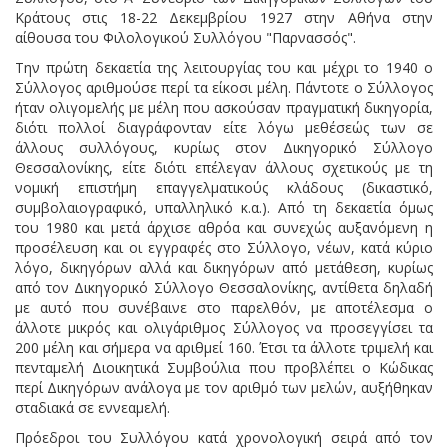
Κράτους στις 18-22 Δεκεμβρίου 1927 στην Αθήνα στην
αίθουσα του Φιλολογικού Συλλόγου "Παρνασσός".
Την πρώτη δεκαετία της λειτουργίας του και μέχρι το 1940 ο
Σύλλογος αριθμούσε περί τα είκοσι μέλη. Πάντοτε ο Σύλλογος
ήταν ολιγομελής με μέλη που ασκούσαν πραγματική δικηγορία,
διότι πολλοί διαγράφονταν είτε λόγω μεθέσεώς των σε
άλλους συλλόγους, κυρίως στον Δικηγορικό Σύλλογο
Θεσσαλονίκης, είτε διότι επέλεγαν άλλους σχετικούς με τη
νομική επιστήμη επαγγελματικούς κλάδους (δικαστικό,
συμβολαιογραφικό, υπαλληλικό κ.α.). Από τη δεκαετία όμως
του 1980 και μετά άρχισε αθρόα και συνεχώς αυξανόμενη η
προσέλευση και οι εγγραφές στο Σύλλογο, νέων, κατά κύριο
λόγο, δικηγόρων αλλά και δικηγόρων από μετάθεση, κυρίως
από τον Δικηγορικό Σύλλογο Θεσσαλονίκης, αντίθετα δηλαδή
με αυτό που συνέβαινε στο παρελθόν, με αποτέλεσμα ο
άλλοτε μικρός και ολιγάριθμος Σύλλογος να προσεγγίσει τα
200 μέλη και σήμερα να αριθμεί 160. Έτσι τα άλλοτε τριμελή και
πενταμελή Διοικητικά Συμβούλια που προβλέπει ο Κώδικας
περί Δικηγόρων ανάλογα με τον αριθμό των μελών, αυξήθηκαν
σταδιακά σε εννεαμελή.
Πρόεδροι του Συλλόγου κατά χρονολογική σειρά από τον