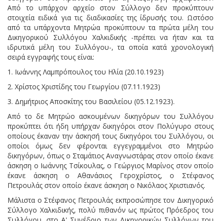
Από το υπάρχον αρχείο στον Σύλλογο δεν προκύπτουν
στοιχεία ειδικά για τις διαδικασίες της ίδρυσής του. Ωστόσο
από τα υπάρχοντα Μητρώα προκύπτουν τα πρώτα μέλη του
Δικηγορικού Συλλόγου Χαλκιδικής -πρέπει να ήταν και τα
ιδρυτικά μέλη του Συλλόγου-, τα οποία κατά χρονολογική
σειρά εγγραφής τους είναι:
1. Ιωάννης Λαμπρόπουλος του Ηλία (20.10.1923)
2. Χρίστος Χριστίδης του Γεωργίου (07.11.1923)
3. Δημήτριος Αποσκίτης του Βασιλείου (05.12.1923).
Από το δε Μητρώο ασκουμένων δικηγόρων του Συλλόγου
προκύπτει ότι ήδη υπήρχαν δικηγόροι στον Πολύγυρο στους
οποίους έκαναν την άσκησή τους δικηγόροι του Συλλόγου, οι
οποίοι όμως δεν φέρονται εγγεγραμμένοι στο Μητρώο
δικηγόρων, όπως ο Σταμάτιος Αναγνωστάρας στον οποίο έκανε
άσκηση ο Ιωάννης Τσίκουλας, ο Γεώργιος Μαρίνος στον οποίο
έκανε άσκηση ο Αθανάσιος Γεροχρίστος, ο Στέφανος
Πετρουλάς στον οποίο έκανε άσκηση ο Νικόλαος Χριστιανός.
Μάλιστα ο Στέφανος Πετρουλάς εκπροσώπησε τον Δικηγορικό
Σύλλογο Χαλκιδικής, πολύ πιθανόν ως πρώτος Πρόεδρος του
Συλλόγου, στο Α' Συνέδριο των Δικηγορικών Συλλόγων του