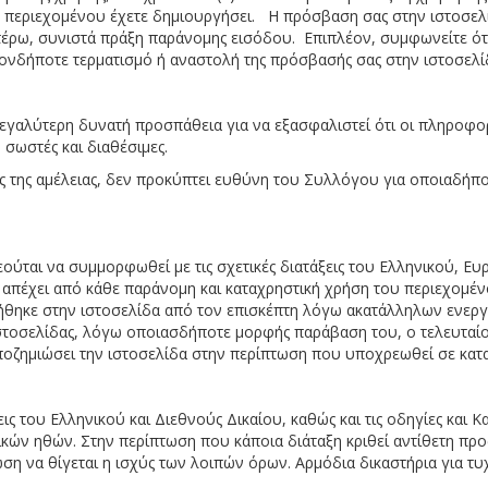
περιεχομένου έχετε δημιουργήσει. Η πρόσβαση σας στην ιστοσελίδ
ωτέρω, συνιστά πράξη παράνομης εισόδου. Επιπλέον, συμφωνείτε ότ
ονδήποτε τερματισμό ή αναστολή της πρόσβασής σας στην ιστοσελίδα
εγαλύτερη δυνατή προσπάθεια για να εξασφαλιστεί ότι οι πληροφορί
, σωστές και διαθέσιμες.
ς της αμέλειας, δεν προκύπτει ευθύνη του Συλλόγου για οποιαδήπο
ύται να συμμορφωθεί με τις σχετικές διατάξεις του Ελληνικού, Ευρ
 απέχει από κάθε παράνομη και καταχρηστική χρήση του περιεχομέν
θηκε στην ιστοσελίδα από τον επισκέπτη λόγω ακατάλληλων ενεργ
ης ιστοσελίδας, λόγω οποιασδήποτε μορφής παράβαση του, ο τελευτ
 αποζημιώσει την ιστοσελίδα στην περίπτωση που υποχρεωθεί σε κατ
ις του Ελληνικού και Διεθνούς Δικαίου, καθώς και τις οδηγίες και
κών ηθών. Στην περίπτωση που κάποια διάταξη κριθεί αντίθετη προ
πτωση να θίγεται η ισχύς των λοιπών όρων. Αρμόδια δικαστήρια για