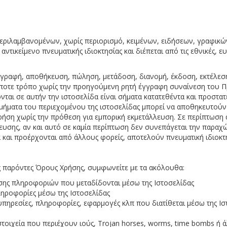
εριλαμβανομένων, χωρίς περιορισμό, κειμένων, ειδήσεων, γραφικ
ντικείμενο πνευματικής ιδιοκτησίας και διέπεται από τις εθνικές, ευ
ιγραφή, αποθήκευση, πώληση, μετάδοση, διανομή, έκδοση, εκτέλεσ
δήποτε τρόπο χωρίς την προηγούμενη ρητή έγγραφη συναίνεση του 
αι σε αυτήν την ιστοσελίδα είναι σήματα κατατεθέντα και προστατ
υς τμήματα του περιεχομένου της ιστοσελίδας μπορεί να αποθηκευτο
ρήση χωρίς την πρόθεση για εμπορική εκμετάλλευση. Σε περίπτωση
ευσης, αν και αυτό σε καμία περίπτωση δεν συνεπάγεται την παραχώ
α και προέρχονται από άλλους φορείς, αποτελούν πνευματική ιδιοκ
 παρόντες Όρους Χρήσης, συμφωνείτε με τα ακόλουθα:
σης πληροφοριών που μεταδίδονται μέσω της Ιστοσελίδας
ληροφορίες μέσω της Ιστοσελίδας
υπηρεσίες, πληροφορίες, εφαρμογές κλπ που διατίθεται μέσω της Ισ
στοιχεία που περιέχουν ιούς, Trojan horses, worms, time bombs ή