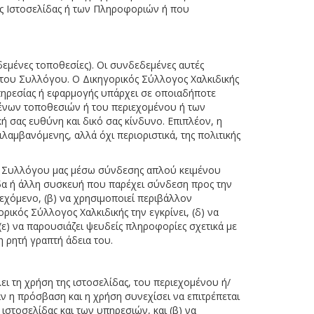
ς Ιστοσελίδας ή των Πληροφοριών ή που
εδεμένες τοποθεσίες). Οι συνδεδεμένες αυτές
η του Συλλόγου. Ο Δικηγορικός Σύλλογος Χαλκιδικής
υπηρεσίας ή εφαρμογής υπάρχει σε οποιαδήποτε
μένων τοποθεσιών ή του περιεχομένου ή των
 σας ευθύνη και δικό σας κίνδυνο. Επιπλέον, η
αμβανόμενης, αλλά όχι περιοριστικά, της πολιτικής
ου Συλλόγου μας μέσω σύνδεσης απλού κειμένου
δα ή άλλη συσκευή που παρέχει σύνδεση προς την
ιεχόμενο, (β) να χρησιμοποιεί περιβάλλον
ικός Σύλλογος Χαλκιδικής την εγκρίνει, (δ) να
ε) να παρουσιάζει ψευδείς πληροφορίες σχετικά με
 ρητή γραπτή άδεια του.
λει τη χρήση της ιστοσελίδας, του περιεχομένου ή/
αν η πρόσβαση και η χρήση συνεχίσει να επιτρέπεται
ιστοσελίδας και των υπηρεσιών, και (β) να