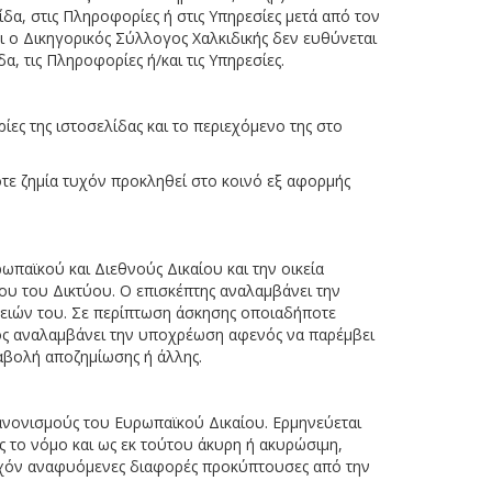
α, στις Πληροφορίες ή στις Υπηρεσίες μετά από τον
ι ο Δικηγορικός Σύλλογος Χαλκιδικής δεν ευθύνεται
, τις Πληροφορίες ή/και τις Υπηρεσίες.
ες της ιστοσελίδας και το περιεχόμενο της στο
τε ζημία τυχόν προκληθεί στο κοινό εξ αφορμής
ωπαϊκού και Διεθνούς Δικαίου και την οικεία
ου του Δικτύου. Ο επισκέπτης αναλαμβάνει την
ειών του. Σε περίπτωση άσκησης οποιαδήποτε
αίος αναλαμβάνει την υποχρέωση αφενός να παρέμβει
αβολή αποζημίωσης ή άλλης.
 Κανονισμούς του Ευρωπαϊκού Δικαίου. Ερμηνεύεται
ς το νόμο και ως εκ τούτου άκυρη ή ακυρώσιμη,
 τυχόν αναφυόμενες διαφορές προκύπτουσες από την