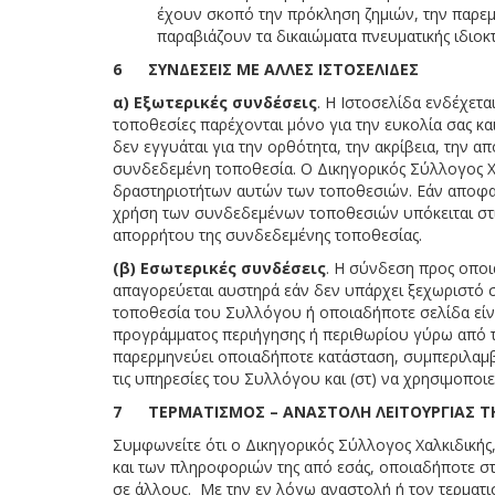
έχουν σκοπό την πρόκληση ζημιών, την παρε
παραβιάζουν τα δικαιώματα πνευματικής ιδιοκ
6 ΣΥΝΔΕΣΕΙΣ ΜΕ ΑΛΛΕΣ ΙΣΤΟΣΕΛΙΔΕΣ
α) Εξωτερικές συνδέσεις
. Η Ιστοσελίδα ενδέχετα
τοποθεσίες παρέχονται μόνο για την ευκολία σας κα
δεν εγγυάται για την ορθότητα, την ακρίβεια, την
συνδεδεμένη τοποθεσία. Ο Δικηγορικός Σύλλογος Χ
δραστηριοτήτων αυτών των τοποθεσιών. Εάν αποφασί
χρήση των συνδεδεμένων τοποθεσιών υπόκειται στις 
απορρήτου της συνδεδεμένης τοποθεσίας.
(β) Εσωτερικές συνδέσεις
. Η σύνδεση προς οποι
απαγορεύεται αυστηρά εάν δεν υπάρχει ξεχωριστό 
τοποθεσία του Συλλόγου ή οποιαδήποτε σελίδα είναι
προγράμματος περιήγησης ή περιθωρίου γύρω από το 
παρερμηνεύει οποιαδήποτε κατάσταση, συμπεριλαμβα
τις υπηρεσίες του Συλλόγου και (στ) να χρησιμοπο
7 ΤΕΡΜΑΤΙΣΜΟΣ – ΑΝΑΣΤΟΛΗ ΛΕΙΤΟΥΡΓΙΑΣ ΤΗ
Συμφωνείτε ότι ο Δικηγορικός Σύλλογος Χαλκιδικής, 
και των πληροφοριών της από εσάς, οποιαδήποτε στι
σε άλλους. Με την εν λόγω αναστολή ή τον τερματισ