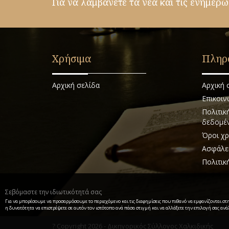
Για να λαμβάνετε τα νέα και τις ενημερώ
Χρήσιμα
Πληρ
Αρχική σελίδα
Αρχική 
Επικοιν
Πολιτικ
δεδομέ
Όροι χρ
Ασφάλε
Πολιτικ
Σεβόμαστε την ιδιωτικότητά σας
Για να μπορέσουμε να προσαρμόσουμε το περιεχόμενο και τις διαφημίσεις που πιθανό να εμφανίζονται στ
η δυνατότητα να επιστρέψετε σε αυτόν τον ιστότοπο ανά πάσα στιγμή και να αλλάξετε την επιλογή σας ανάλ
? Copyright 2026 - Δικηγορικός Σύλλογος Χαλκιδικής