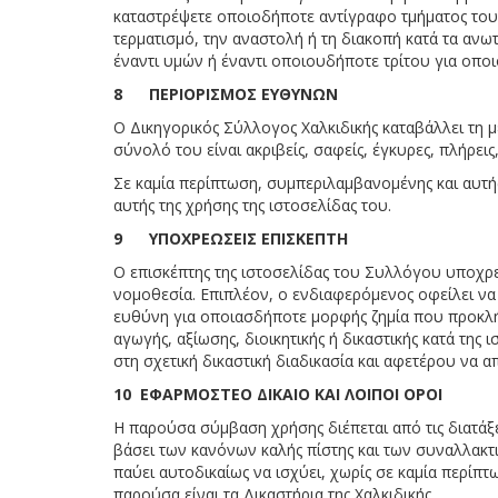
καταστρέψετε οποιοδήποτε αντίγραφο τμήματος του 
τερματισμό, την αναστολή ή τη διακοπή κατά τα αν
έναντι υμών ή έναντι οποιουδήποτε τρίτου για οποι
8 ΠΕΡΙΟΡΙΣΜΟΣ ΕΥΘΥΝΩΝ
Ο Δικηγορικός Σύλλογος Χαλκιδικής καταβάλλει τη μ
σύνολό του είναι ακριβείς, σαφείς, έγκυρες, πλήρεις
Σε καμία περίπτωση, συμπεριλαμβανομένης και αυτή
αυτής της χρήσης της ιστοσελίδας του.
9 ΥΠΟΧΡΕΩΣΕΙΣ ΕΠΙΣΚΕΠΤΗ
Ο επισκέπτης της ιστοσελίδας του Συλλόγου υποχρεο
νομοθεσία. Επιπλέον, ο ενδιαφερόμενος οφείλει να
ευθύνη για οποιασδήποτε μορφής ζημία που προκλή
αγωγής, αξίωσης, διοικητικής ή δικαστικής κατά τ
στη σχετική δικαστική διαδικασία και αφετέρου να
10 ΕΦΑΡΜΟΣΤΕΟ ΔΙΚΑΙΟ ΚΑΙ ΛΟΙΠΟΙ ΟΡΟΙ
Η παρούσα σύμβαση χρήσης διέπεται από τις διατάξε
βάσει των κανόνων καλής πίστης και των συναλλακτι
παύει αυτοδικαίως να ισχύει, χωρίς σε καμία περί
παρούσα είναι τα Δικαστήρια της Χαλκιδικής.