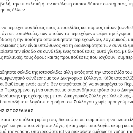
μβολή, την υποκλοπή ή την κατάληψη οποιουδήποτε συστήματος, τη
τησίας άλλων.
ι να περιέχει συνδέσεις προς ιστοσελίδες και πόρους τρίτων (συνδ
ι όχι ως τοποθεσίες, των οποίων το περιεχόμενο φέρει την έγκρισ
 απόδοση ή την ποιότητα οποιουδήποτε περιεχομένου, λογισμικού, 
αλκιδικής δεν είναι υπεύθυνος για τη διαθεσιμότητα των συνδεδε
σετε την είσοδο σε συνδεδεμένες τοποθεσίες, αυτό γίνεται με δική
πολιτικές, τους όρους και τις προϋποθέσεις που ισχύουν, συμπεριλ
αδήποτε σελίδα της Ιστοσελίδας άλλη εκτός από την ιστοσελίδα τ
συμφωνητικό σύνδεσης με τον Δικηγορικό Σύλλογο. Κάθε ιστοσελί
 διαθέσιμη εντός αυτής, δεν επιτρέπεται (α) να αναπαράγει το Περ
Περιεχόμενο, (γ) να υπονοεί με οποιονδήποτε τρόπο ότι ο Δικηγορ
νόμενης της σχέσης της με τον Δικηγορικός Σύλλογος Χαλκιδικής, (
ιεί οποιοδήποτε λογότυπο ή σήμα του Συλλόγου χωρίς προηγούμενη
Σ ΙΣΤΟΣΕΛΙΔΑΣ
κατά την απόλυτη κρίση του, δικαιούται να τερματίσει ή να αναστεί
γμή και για οποιονδήποτε λόγο, ή και χωρίς αιτιολογία, ακόμη και 
μό της χρήσης, υποχρεούστε (α) να διακόψετε αμέσως τη χρήση της 