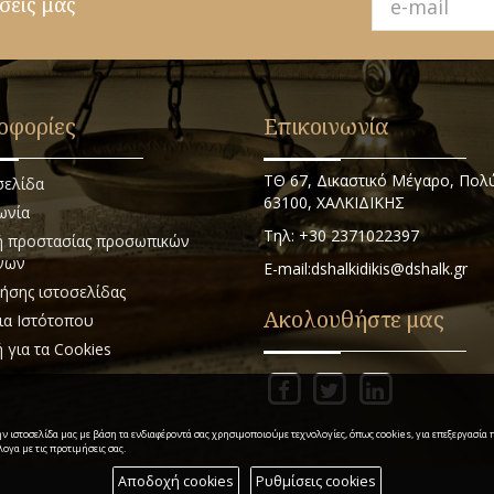
σεις μας
οφορίες
Επικοινωνία
ΤΘ 67, Δικαστικό Μέγαρο, Πολ
σελίδα
63100, ΧΑΛΚΙΔΙΚΗΣ
ωνία
Τηλ: +30 2371022397
ή προστασίας προσωπικών
νων
E-mail:dshalkidikis@dshalk.gr
ήσης ιστοσελίδας
Ακολουθήστε μας
ια Ιστότοπου
ή για τα Cookies
ην ιστοσελίδα μας με βάση τα ενδιαφέροντά σας χρησιμοποιούμε τεχνολογίες, όπως cookies, για επεξεργασί
ογα με τις προτιμήσεις σας.
Αποδοχή cookies
Ρυθμίσεις cookies