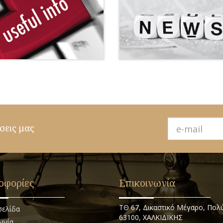
σεις μας
οφορίες
Επικοινωνία
ΤΘ 67, Δικαστικό Μέγαρο, Πολ
σελίδα
63100, ΧΑΛΚΙΔΙΚΗΣ
ωνία