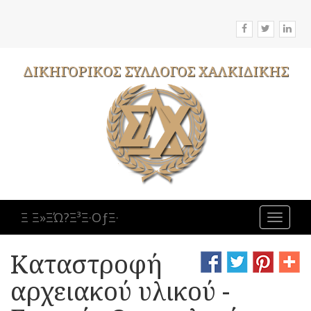
ΔΙΚΗΓΟΡΙΚΟΣ
ΣΥΛΛΟΓΟΣ
ΧΑΛΚΙΔΙΚΗΣ
Ξ Ξ»ΞΏ?Ξ³Ξ·ΟƒΞ·
Toggle
navigat
Καταστροφή
αρχειακού υλικού -