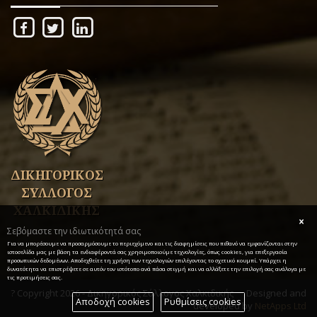
ΔΙΚΗΓΟΡΙΚΟΣ
ΣΥΛΛΟΓΟΣ
ΧΑΛΚΙΔΙΚΗΣ
Σεβόμαστε την ιδιωτικότητά σας
Για να μπορέσουμε να προσαρμόσουμε το περιεχόμενο και τις διαφημίσεις που πιθανό να εμφανίζονται στην
ιστοσελίδα μας με βάση τα ενδιαφέροντά σας χρησιμοποιούμε τεχνολογίες, όπως cookies, για επεξεργασία
προσωπικών δεδομένων. Αποδεχθείτε τη χρήση των τεχνολογιών επιλέγοντας το σχετικό κουμπί. Υπάρχει η
δυνατότητα να επιστρέψετε σε αυτόν τον ιστότοπο ανά πάσα στιγμή και να αλλάξετε την επιλογή σας ανάλογα με
τις προτιμήσεις σας.
? Copyright 2026 - Δικηγορικός Σύλλογος Χαλκιδικής
Designed and
Αποδοχή cookies
Ρυθμίσεις cookies
developed by
NetApps Ltd