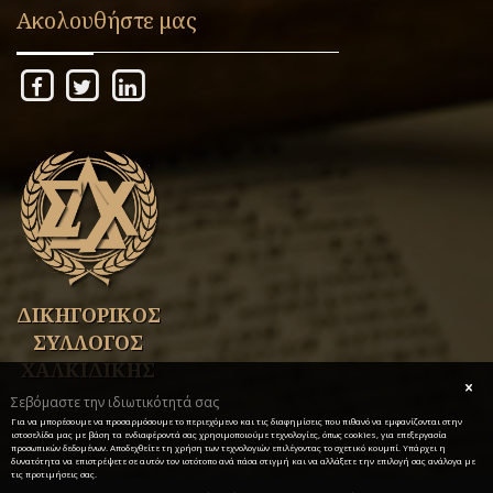
Ακολουθήστε μας
ΔΙΚΗΓΟΡΙΚΟΣ
ΣΥΛΛΟΓΟΣ
ΧΑΛΚΙΔΙΚΗΣ
Σεβόμαστε την ιδιωτικότητά σας
Για να μπορέσουμε να προσαρμόσουμε το περιεχόμενο και τις διαφημίσεις που πιθανό να εμφανίζονται στην
ιστοσελίδα μας με βάση τα ενδιαφέροντά σας χρησιμοποιούμε τεχνολογίες, όπως cookies, για επεξεργασία
προσωπικών δεδομένων. Αποδεχθείτε τη χρήση των τεχνολογιών επιλέγοντας το σχετικό κουμπί. Υπάρχει η
δυνατότητα να επιστρέψετε σε αυτόν τον ιστότοπο ανά πάσα στιγμή και να αλλάξετε την επιλογή σας ανάλογα με
τις προτιμήσεις σας.