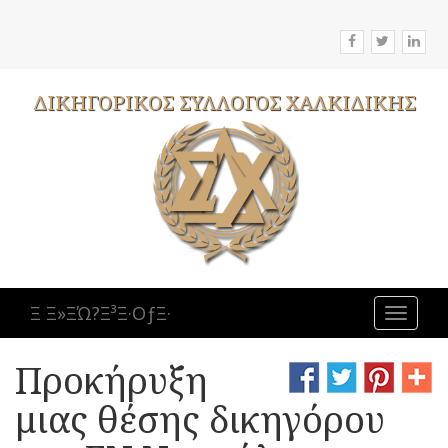
ΔΙΚΗΓΟΡΙΚΟΣ
ΣΥΛΛΟΓΟΣ
ΧΑΛΚΙΔΙΚΗΣ
Ξ Ξ»ΞΏ?Ξ³Ξ·ΟƒΞ·
Toggle
navigat
Προκήρυξη
μιας θέσης δικηγόρου