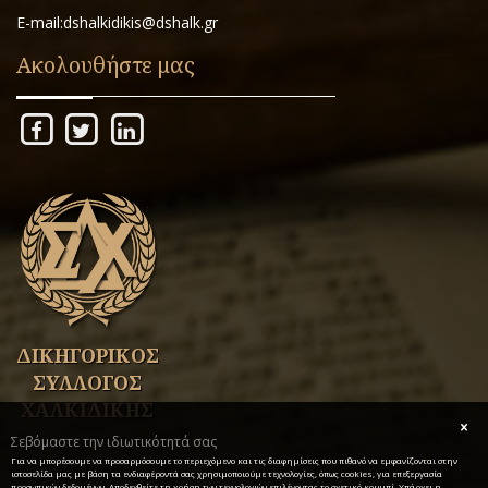
E-mail:dshalkidikis@dshalk.gr
Ακολουθήστε μας
ΔΙΚΗΓΟΡΙΚΟΣ
ΣΥΛΛΟΓΟΣ
ΧΑΛΚΙΔΙΚΗΣ
Σεβόμαστε την ιδιωτικότητά σας
Για να μπορέσουμε να προσαρμόσουμε το περιεχόμενο και τις διαφημίσεις που πιθανό να εμφανίζονται στην
ιστοσελίδα μας με βάση τα ενδιαφέροντά σας χρησιμοποιούμε τεχνολογίες, όπως cookies, για επεξεργασία
προσωπικών δεδομένων. Αποδεχθείτε τη χρήση των τεχνολογιών επιλέγοντας το σχετικό κουμπί. Υπάρχει η